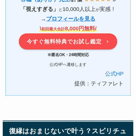
「視えすぎる」
10,000人以上
実感！
と
が
→
プロフィールを見る
\
8,000円無料/
初回最大合計
今すぐ無料特典でお試し鑑定
※匿名OK・24時間対応
公式HPへ遷移します
公式HP
提供：ティファレト
復縁はおまじないで叶う？スピリチュ