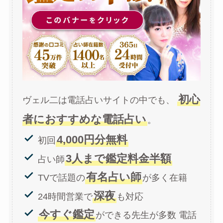
初心
ヴェル二は電話占いサイトの中でも、
者におすすめな電話占い
。
4,000円分無料
初回
3人まで鑑定料金半額
占い師
有名占い師
TVで話題の
が多く在籍
深夜
24時間営業で
も対応
今すぐ鑑定
ができる先生が多数 電話