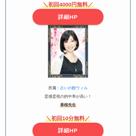
＼初回4000円無料／
詳細HP
所属：
占いの館ウィル
霊感霊視の的中率が高い！
香桜先生
＼初回10分無料／
詳細HP