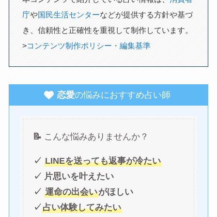
庁
や
国民生活センター
などが提供する方針や基づ
き、信頼性と正確性を重視して制作しています。
>
コンテンツ制作ポリシー・編集基準
恋愛
の悩みにおすすめ占い師
📝
こんな悩みありませんか？
✓
LINEを送っても返事が冷たい
✓ 片思いを叶えたい
✓
運命の出会い
がほしい
✓
占い体験してみたい