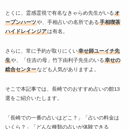
とくに、霊感霊視で有名なきゃらめ先生がいる
オ
ープンハーツ
や、手相占いの名所である
手相喫茶
ハイドレインジア
は有名。
さらに、常に予約が取りにくい
幸せ師ユーイチ先
生
や、「住吉の母」竹下由利子先生のいる
幸せの
総合センター
なども人気がありますよ。
そこで本記事では、長崎でのおすすめ占いの館13
選をご紹介いたします。
「長崎での一番の占いはどこ？」「占いの料金は
いくら？」「どんな種類の占いが体験できる