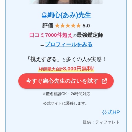
🔮
絢心(あみ)先生
評価
★★★★★
5.0
口コミ7000件超え
最強鑑定師
の
→
プロフィールをみる
「視えすぎる」
多くの人
実感！
と
が
\
8,000円無料/
初回最大合計
今すぐ絢心先生の占いを試す
※匿名相談OK・24時間対応
公式サイトに遷移します。
公式HP
提供：ティファレト