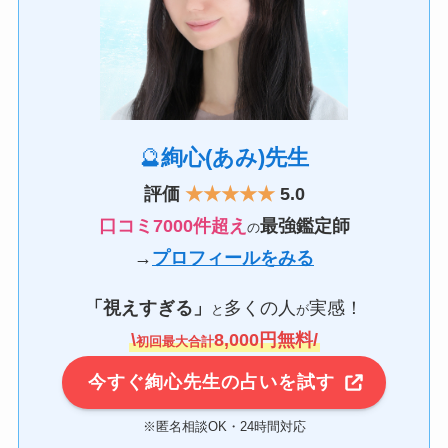
🔮
絢心(あみ)先生
評価
★★★★★
5.0
口コミ7000件超え
最強鑑定師
の
→
プロフィールをみる
「視えすぎる」
多くの人
実感！
と
が
\
8,000円無料/
初回最大合計
今すぐ絢心先生の占いを試す
※匿名相談OK・24時間対応