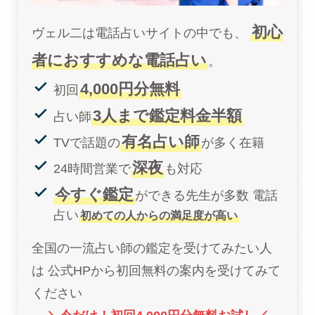
初心
ヴェル二は電話占いサイトの中でも、
者におすすめな電話占い
。
4,000円分無料
初回
3人まで鑑定料金半額
占い師
有名占い師
TVで話題の
が多く在籍
深夜
24時間営業で
も対応
今すぐ鑑定
ができる先生が多数 電話
占い
初めての人からの満足度が高い
全国の一流占い師の鑑定を受けてみたい人
は 公式HPから初回無料の案内を受けてみて
ください