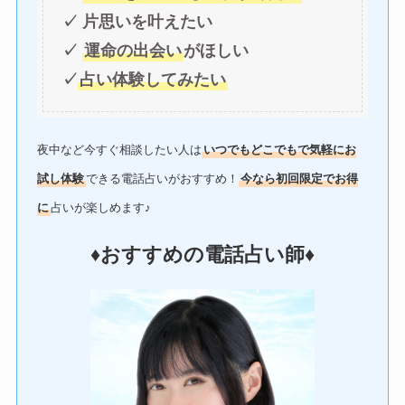
✓ 片思いを叶えたい
✓
運命の出会い
がほしい
✓
占い体験してみたい
夜中など今すぐ相談したい人は
いつでもどこでもで気軽にお
試し体験
できる電話占いがおすすめ！
今なら初回限定でお得
に
占いが楽しめます♪
♦︎おすすめの電話占い師♦︎