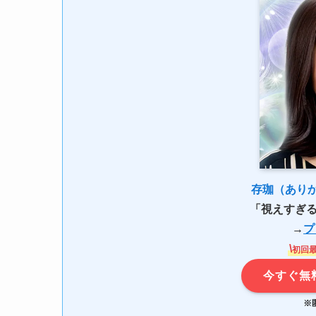
存珈（あり
「視えすぎ
→
プ
\
初回
今すぐ無
※