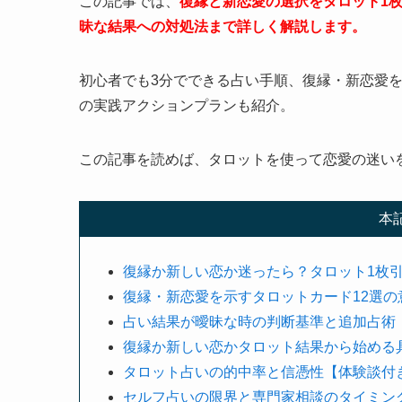
この記事では、
復縁と新恋愛の選択をタロット1
昧な結果への対処法まで詳しく解説します。
初心者でも3分でできる占い手順、復縁・新恋愛を
の実践アクションプランも紹介。
この記事を読めば、タロットを使って恋愛の迷い
本
復縁か新しい恋か迷ったら？タロット1枚
復縁・新恋愛を示すタロットカード12選の
占い結果が曖昧な時の判断基準と追加占術
復縁か新しい恋かタロット結果から始める
タロット占いの的中率と信憑性【体験談付
セルフ占いの限界と専門家相談のタイミン