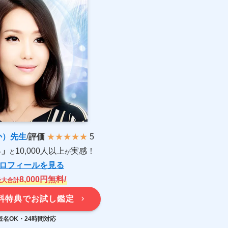
か）先生
/
評価
★★★★★
5
る」
10,000人以上
実感！
と
が
ロフィールを見る
8,000円無料/
最大合計
料特典でお試し鑑定
匿名OK・24時間対応