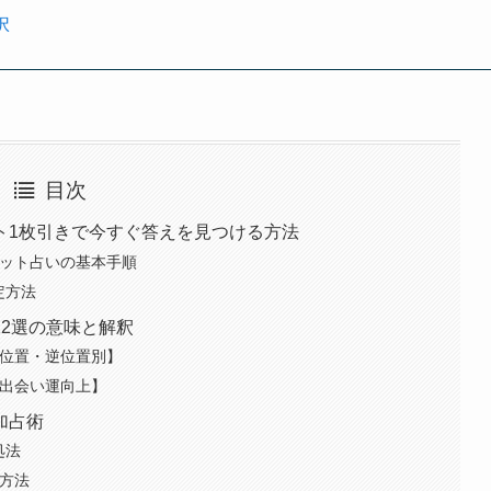
択
目次
ト1枚引きで今すぐ答えを見つける方法
ロット占いの基本手順
定方法
2選の意味と解釈
正位置・逆位置別】
【出会い運向上】
加占術
処法
方法