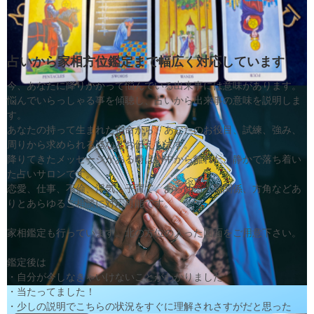
占いから家相方位鑑定まで幅広く対応しています
今、あなたに降りかかって悩んでいる出来事には意味があります。

悩んでいらっしゃる事を傾聴し、占いから出来事の意味を説明しま
す。

あなたの持って生まれた宿命から、あなたのお役目、試練、強み、
周りから求められる姿などお伝えします。

降りてきたメッセージがある時は街中から離れた、静かで落ち着い
た占いサロンです。

恋愛、仕事、不倫、浮気、子育て、あらゆる人間関係、方角などあ
りとあらゆるご相談に対応可能です。

家相鑑定も行っています。北の方位の入った図面をご用意下さい。

鑑定後は

・自分が今しなきゃいけないことがわかりました

・当たってました！

・少しの説明でこちらの状況をすぐに理解されさすがだと思った
