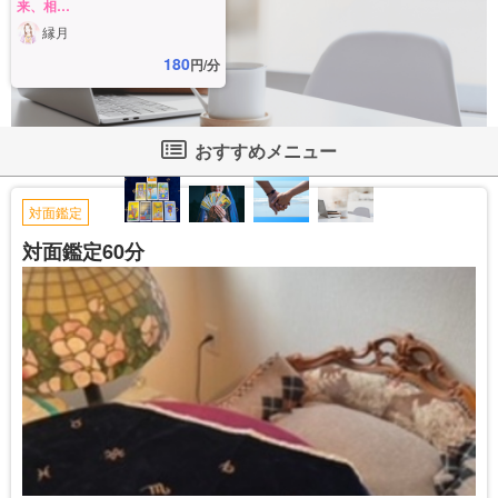
来、相…
縁月
180
円/分
おすすめメニュー
対面鑑定
対面鑑定60分