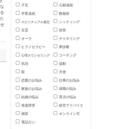
せ
子宝
心願成就
な
る
学業成就
数秘術
た
シッティング
スピリチュアル鑑定
させ
言霊
前世
オーラ
チャネリング
ヒプノセラピー
夢診断
コーチング
心理カウンセリング
気功
波動
龍
天使
恋愛のお悩み
仕事のお悩み
家族のお悩み
就職の悩み
結婚の悩み
育児の悩み
発達障害
経営アドバイス
個室
オンライン可
電話占い