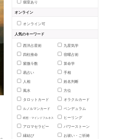
個室あり
オンライン
オンライン可
人気のキーワード
西洋占星術
九星気学
四柱推命
宿曜占術
紫微斗数
算命学
易占い
手相
人相
姓名判断
風水
方位
タロットカード
オラクルカード
ペンデュラム
ルノルマンカード
ヒーリング
瞑想・マインドフルネス
アロマセラピー
パワーストーン
縁結び
お祓い・ご祈祷