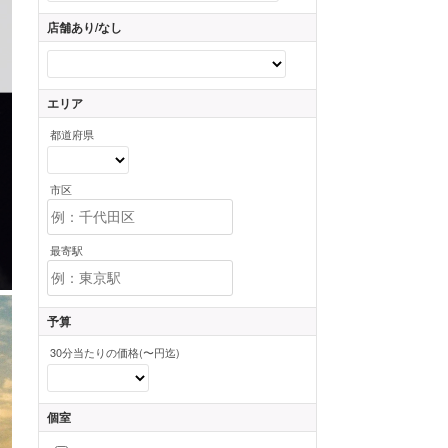
店舗あり/なし
エリア
都道府県
市区
最寄駅
予算
30分当たりの価格(〜円迄)
個室