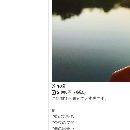
10分
2,000円（税込）
ご質問は三個まで大丈夫です。

例

?︎彼の気持ち

?︎今後の展開

?︎他の出会い
