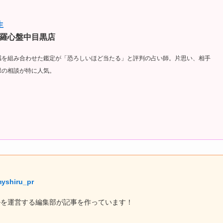
生
羅心盤中目黒店
感を組み合わせた鑑定が「恐ろしいほど当たる」と評判の占い師。片思い、相手
縁の相談が特に人気。
yshiru_pr
ルを運営する編集部が記事を作っています！