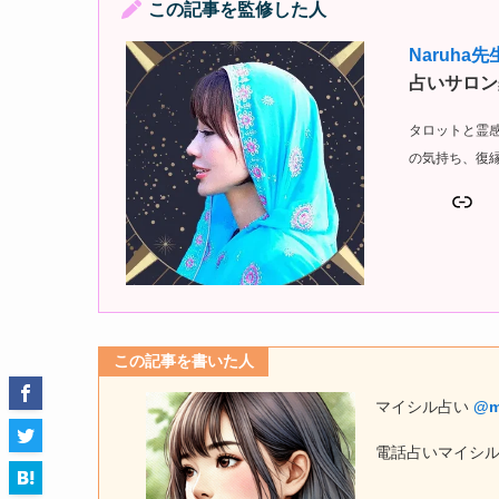
この記事を監修した人
Naruha先
占いサロン
タロットと霊
の気持ち、復
リンク
この記事を書いた人
マイシル占い
@m
電話占いマイシ