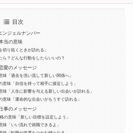
目次
エンジェルナンバー
た本当の意味
生を切り拓くときが訪れる」
したら？どんな行動をしたらいいの？
る恋愛のメッセージ
の意味「過去を洗い流して新しい関係へ」
いの意味「自信を持って相手に接近しよう」
の意味「人生に影響を与える新しい出会いが訪れる」
いの意味「運命的な出会いがもうすぐ訪れる」
る仕事のメッセージ
/昇格の意味「新しい目標を設定しよう」
の意味「いい流れで就職できるよ」
の意味「転職が幸運をつかむ鍵となる」