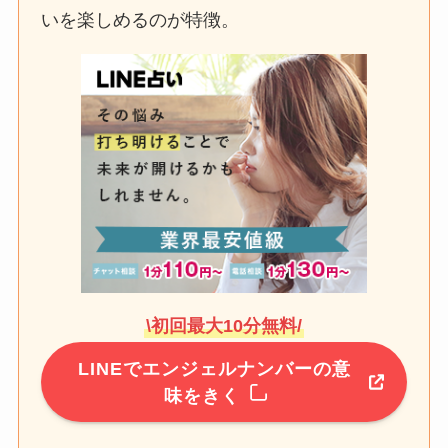
いを楽しめるのが特徴。
\
初回最大10分無料
/
LINE
で
エンジェルナンバーの意
味をきく