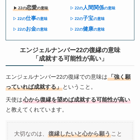
恋愛
人間関係
▶︎ 22の
の意味
▷ 22の
の意味
仕事
子宝
▷ 22の
の意味
▷ 22の
の意味
お金
健康
▷ 22の
の意味
▷ 22の
の意味
エンジェルナンバー22の復縁の意味
「成就する可能性が高い」
エンジェルナンバー22の復縁での意味は
「強く願
っていれば成就する」
ということ。
天使は
心から復縁を望めば成就する可能性が高い
と教えてくれています。
大切なのは、
復縁したいと心から願う
こと