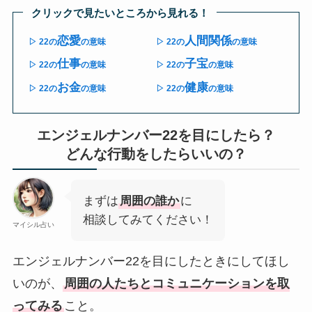
クリックで見たいところから見れる！
恋愛
人間関係
▷ 22の
の意味
▷ 22の
の意味
仕事
子宝
▷ 22の
の意味
▷ 22の
の意味
お金
健康
▷ 22の
の意味
▷ 22の
の意味
エンジェルナンバー22を目にしたら？
どんな行動をしたらいいの？
まずは
周囲の誰か
に
相談してみてください！
マイシル占い
エンジェルナンバー22を目にしたときにしてほし
いのが、
周囲の人たちとコミュニケーションを取
ってみる
こと。