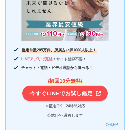
鑑定件数285万件、所属占い師1600人以上！
LINEアプリで完結
！サイト登録不要！
チャット・電話・ビデオ通話から選べる！
\初回10分無料/
今すぐLINEでお試し鑑定
※匿名OK・24時間対応
公式HPへ遷移します
公式HP