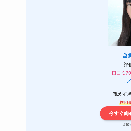
🔮
評
口コミ70
→
プ
「視えす
\
初回
今すぐ絢
※匿