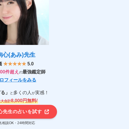
絢心(あみ)先生
価
★★★★★
5.0
00件超え
最強鑑定師
の
ロフィールをみる
ぎる」
多くの人
実感！
と
が
8,000円無料/
最大合計
心先生の占いを試す
名相談OK・24時間対応