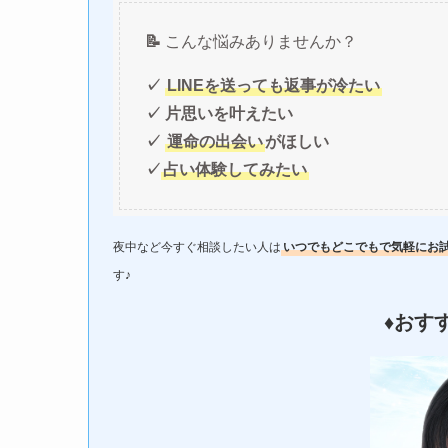
📝
こんな悩みありませんか？
✓
LINEを送っても返事が冷たい
✓ 片思いを叶えたい
✓
運命の出会い
がほしい
✓
占い体験してみたい
夜中など今すぐ相談したい人は
いつでもどこでもで気軽にお
す♪
♦︎おす