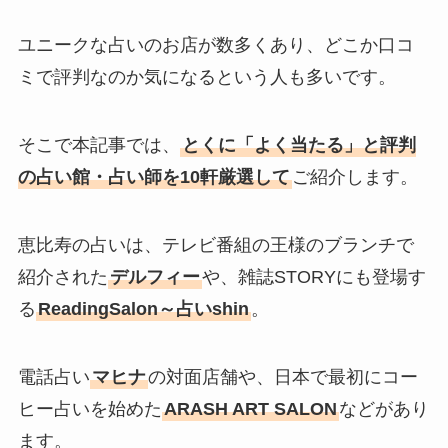
ユニークな占いのお店が数多くあり、どこか口コ
ミで評判なのか気になるという人も多いです。
そこで本記事では、
とくに「よく当たる」と評判
の占い館・占い師を10軒厳選して
ご紹介します。
恵比寿の占いは、テレビ番組の王様のブランチで
紹介された
デルフィー
や、雑誌STORYにも登場す
る
ReadingSalon～占いshin
。
電話占い
マヒナ
の対面店舗や、日本で最初にコー
ヒー占いを始めた
ARASH ART SALON
などがあり
ます。