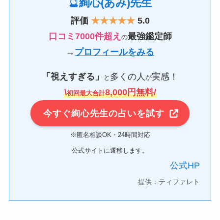
🔮
絢心(あみ)先生
評価
★★★★★
5.0
口コミ7000件超え
最強鑑定師
の
→
プロフィールをみる
「視えすぎる」
多くの人
実感！
と
が
\
8,000円無料/
初回最大合計
今すぐ絢心先生の占いを試す
※匿名相談OK・24時間対応
公式サイトに遷移します。
公式HP
提供：ティファレト