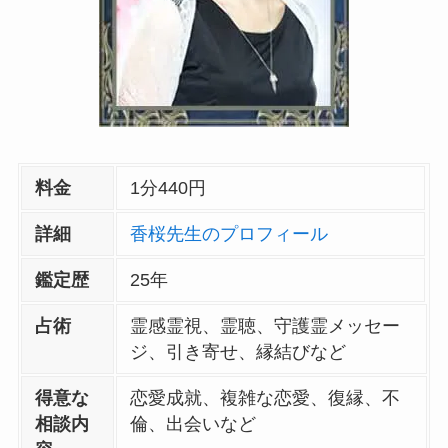
料金
1分440円
詳細
香桜先生のプロフィール
鑑定歴
25年
占術
霊感霊視、霊聴、守護霊メッセー
ジ、引き寄せ、縁結びなど
得意な
恋愛成就、複雑な恋愛、復縁、不
相談内
倫、出会いなど