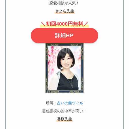
恋愛相談が人気！
きよら先生
＼初回4000円無料／
詳細HP
所属：
占いの館ウィル
霊感霊視の的中率が高い！
香桜先生