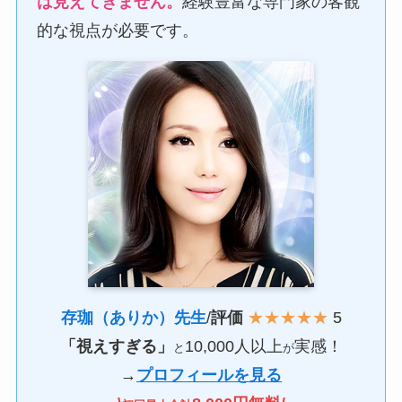
は見えてきません。
経験豊富な専門家の客観
的な視点が必要です。
存珈（ありか）先生
/
評価
★★★★★
5
「視えすぎる」
10,000人以上
実感！
と
が
→
プロフィールを見る