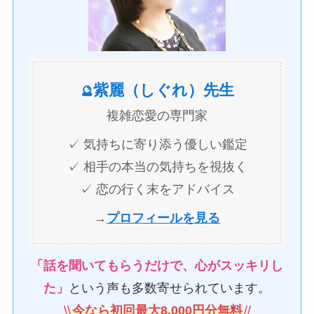
紫麗（しぐれ）先生
🔮
複雑恋愛の専門家
✓ 気持ちに寄り添う優しい鑑定
✓ 相手の本当の気持ちを視抜く
✓ 恋の行く末をアドバイス
→
プロフィールを見る
「話を聞いてもらうだけで、心がスッキリし
た」
という声も多数寄せられています。
\
\
今なら初回最大8,000円分無料
/
/