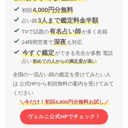
4,000円分無料
初回
3人まで鑑定料金半額
占い師
有名占い師
TVで話題の
が多く在籍
深夜
24時間営業で
も対応
今すぐ鑑定
ができる先生が多数 電話
占い
初めての人からの満足度が高い
全国の一流占い師の鑑定を受けてみたい人
は 公式HPから初回無料の案内を受けてみて
ください
＼今だけ！初回4,000円分無料お試し／
ヴェルニ公式HPでチェック！