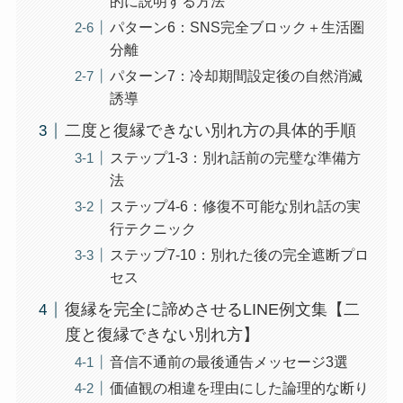
的に説明する方法
パターン6：SNS完全ブロック＋生活圏
分離
パターン7：冷却期間設定後の自然消滅
誘導
二度と復縁できない別れ方の具体的手順
ステップ1-3：別れ話前の完璧な準備方
法
ステップ4-6：修復不可能な別れ話の実
行テクニック
ステップ7-10：別れた後の完全遮断プロ
セス
復縁を完全に諦めさせるLINE例文集【二
度と復縁できない別れ方】
音信不通前の最後通告メッセージ3選
価値観の相違を理由にした論理的な断り